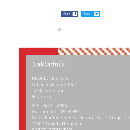
Share
Tweet
Nakladnik
PROFIDTP, d. o. o.
Ulica Ivice Sudnika 7
10430 Samobor
Hrvatska
OIB: 55579522185
Matični broj: 02244942
Bank: Raiffeisen Bank Austria d.d., Petrinjska 5
10000 Zagreb, Hrvatska
SWIFT: RZBHHR2X