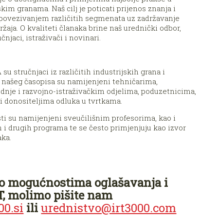
kim granama. Naš cilj je poticati prijenos znanja i
s povezivanjem različitih segmenata uz zadržavanje
žaja. O kvaliteti članaka brine naš urednički odbor,
njaci, istraživači i novinari.
su stručnjaci iz različitih industrijskih grana i
aji našeg časopisa su namijenjeni tehničarima,
odnje i razvojno-istraživačkim odjelima, poduzetnicima,
 donositeljima odluka u tvrtkama.
sti su namijenjeni sveučilišnim profesorima, kao i
 i drugih programa te se često primjenjuju kao izvor
aka.
še o mogućnostima oglašavanja i
T, molimo pišite nam
0.si
ili
urednistvo@irt3000.com