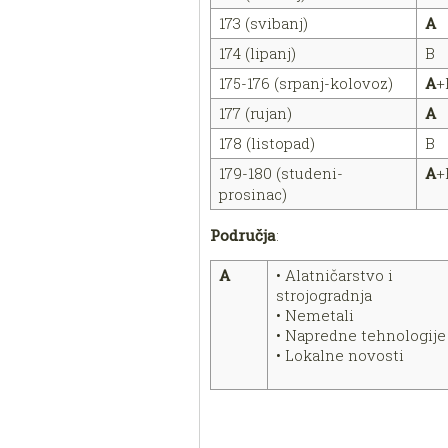
173 (svibanj)
A
174 (lipanj)
B
175-176 (srpanj-kolovoz)
A
+
177 (rujan)
A
178 (listopad)
B
179-180 (studeni-
A
+
prosinac)
Područja
:
A
• Alatničarstvo i
strojogradnja
• Nemetali
• Napredne tehnologije
• Lokalne novo