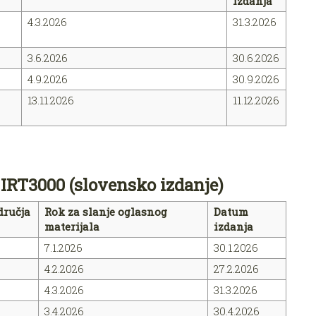
izdanja
4.3.2026
31.3.2026
3.6.2026
30.6.2026
4.9.2026
30.9.2026
13.11.2026
11.12.2026
 IRT3000 (slovensko izdanje)
dručja
Rok za slanje oglasnog
Datum
materijala
izdanja
7.1.2026
30.1.2026
4.2.2026
27.2.2026
4.3.2026
31.3.2026
3.4.2026
30.4.2026