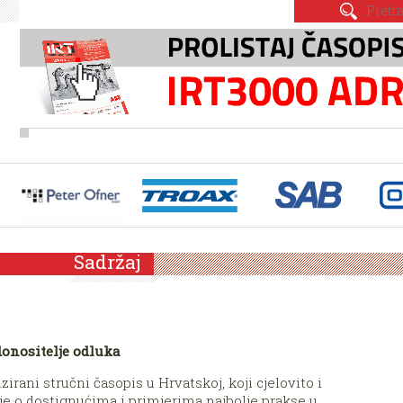
Sadržaj
 donositelje odluka
zirani stručni časopis u Hrvatskoj, koji cjelovito i
lje o dostignućima i primjerima najbolje prakse u