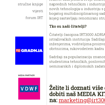
naprednih tehničkim i industrijs
stručne knjige
novih tehnologija u industriju 
vijesti
bogatog multidisciplinarnog sadr
forum IRT
kojeg sastavljaju renomirani struč
Tko su naši čitatelji?
Čitatelji časopisa IRT3000 ADRIA 
istraživačkih institucija. Sadrž
inženjerima, voditeljima proizv
obrtnicima, rukovodećem kadru i
Sadržaji za popularizaciju znano
studentima tehničkih, poslovnih
seminarskih i diplomskih zadat
Želite li doznati vi
dobiti naš MEDIA KI
na:
marketing@irt300