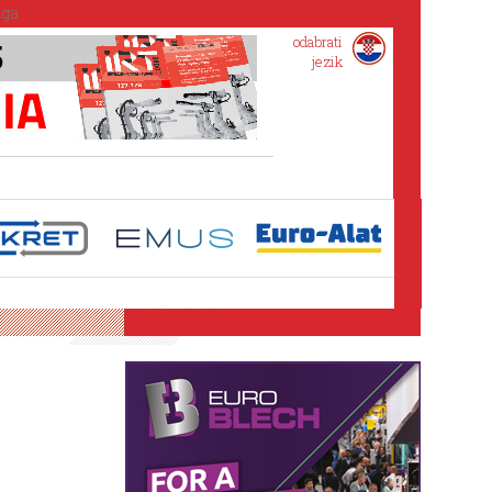
odabrati
jezik