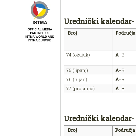
Urednički kalendar-
Broj
Područ
74 (ožujak)
A
+B
75 (lipanj)
A
+B
76 (rujan)
A
+B
77 (prosinac)
A
+B
Urednički kalendar-
Broj
Područ