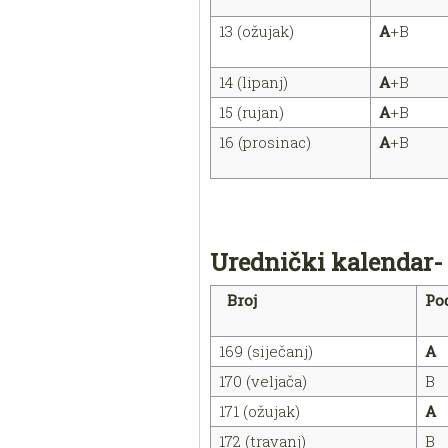
13 (ožujak)
A
+B
14 (lipanj)
A
+B
15 (rujan)
A
+B
16 (prosinac)
A
+B
Urednički kalendar
-
Broj
Po
169 (siječanj)
A
170 (veljača)
B
171 (ožujak)
A
172 (travanj)
B