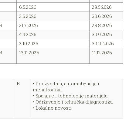
6.5.2026
29.5.2026
3.6.2026
30.6.2026
B
31.7.2026
28.8.2026
4.9.2026
30.9.2026
2.10.2026
30.10.2026
B
13.11.2026
11.12.2026
B
• Proizvodnja, automatizacija i
mehatronika
• Spajanje i tehnologije materijala
• Održavanje i tehnička dijagnostika
sti
• Lokalne novosti