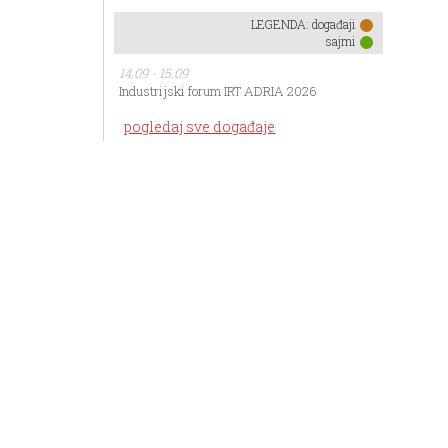
LEGENDA:
događaji
sajmi
14.09 - 15.09
Industrijski forum IRT ADRIA 2026
pogledaj sve događaje