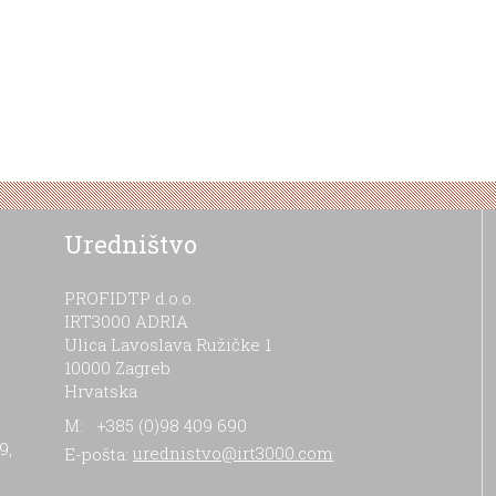
Uredništvo
PROFIDTP d.o.o.
IRT3000 ADRIA
Ulica Lavoslava Ružičke 1
10000 Zagreb
Hrvatska
M: +385 (0)98 409 690
9,
E-pošta:
urednistvo@irt3000.com