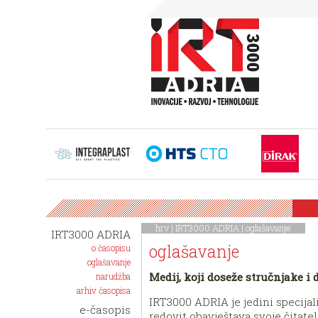
hrv |
IRT3000 ADRIA
|
oglašavanje
IRT3000 ADRIA
oglašavanje
o časopisu
oglašavanje
Medij, koji doseže stručnjake i
narudžba
arhiv časopisa
IRT3000 ADRIA je jedini specijali
e-časopis
redovit obavještava svoje čitate