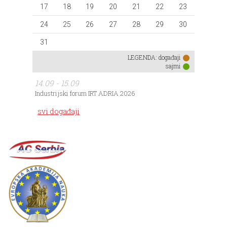
17
18
19
20
21
22
23
24
25
26
27
28
29
30
31
LEGENDA:
događaji
sajmi
14.09 - 15.09
Industrijski forum IRT ADRIA 2026
svi događaji