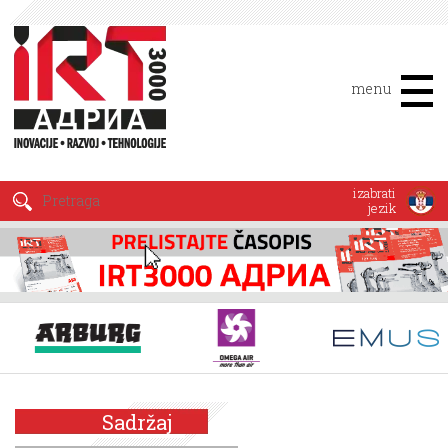
menu
izabrati
jezik
Sadržaj