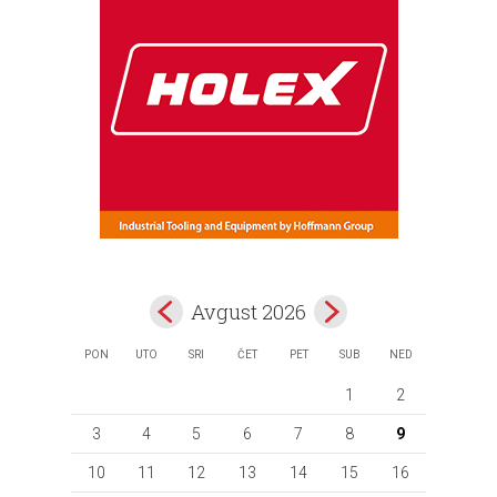
Avgust 2026
PON
UTO
SRI
ČET
PET
SUB
NED
1
2
3
4
5
6
7
8
9
10
11
12
13
14
15
16