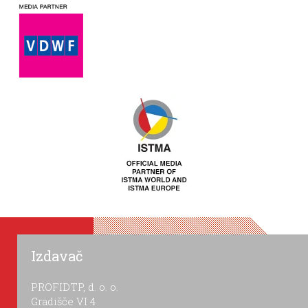
Izdavač
PROFIDTP, d. o. o.
Gradišče VI 4