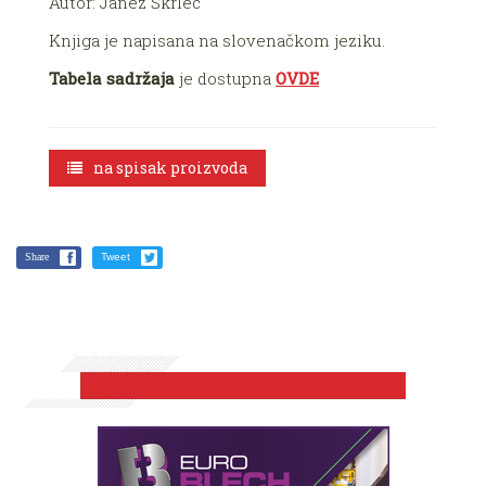
Autor: Janez Škrlec
Knjiga je napisana na slovenačkom jeziku.
Tabela sadržaja
je dostupna
OVDE
na spisak proizvoda
Share
Tweet