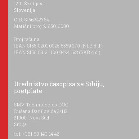
1291 Škofljica
Slovenija
OIB: SI56342764
Matični broj: 2185016000
Broj računa:
IBAN SI56 0201 0025 5559 270 (NLB d.d.)
IBAN SI56 0313 1100 0424 183 (SKB d.d.)
Uredništvo časopisa za Srbiju,
pretplate
SMV Technologies DOO
Dušana Danilovića 3/112
21000 Novi Sad
Srbija
tel: +381 60 140 14 42