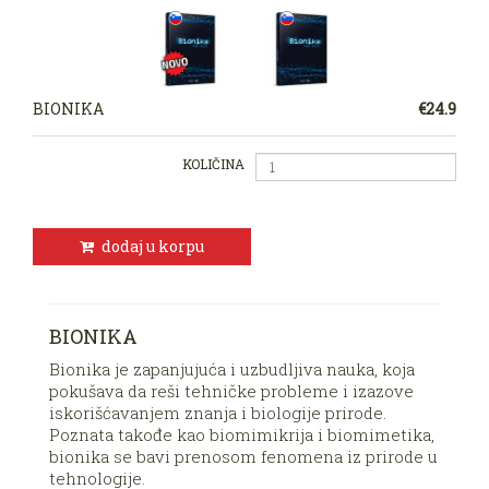
BIONIKA
€24.9
KOLIČINA
dodaj u korpu
BIONIKA
Bionika je zapanjujuća i uzbudljiva nauka, koja
pokušava da reši tehničke probleme i izazove
iskorišćavanjem znanja i biologije prirode.
Poznata takođe kao biomimikrija i biomimetika,
bionika se bavi prenosom fenomena iz prirode u
tehnologije.