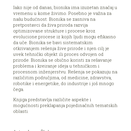
Iako nije od danas, bionika ima izuzetan značaj u
vremenu u kome živimo. Posebno je važna za
našu budućnost. Bionika se zasniva na
pretpostavci da živa priroda razvija
optimizovane strukture i procese kroz
evolucione procese iz kojih ljudi mogu efikasno
da uče. Bionika se bavi sistematskim
otkrivanjem rešenja žive prirode i njen cilj je
uvek tehnički objekt ili proces odvojen od
prirode. Bionika se obično koristi za rešavanje
problema i kreiranje ideja u tehničkom i
procesnom inženjerstvu. Rešenja se pokazuju na
različitim područjima, od medicine, zdravstva,
robotike i energetike, do industrije i još mnogo
čega.
Knjiga predstavlja različite aspekte i
mogućnosti preklapanja pojedinačnih tematskih
oblasti.