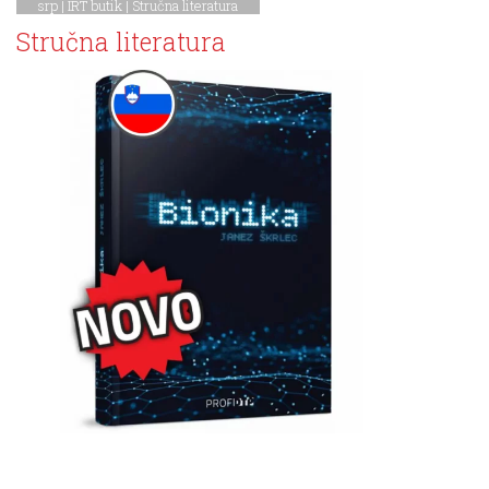
srp |
IRT butik
|
Stručna literatura
Stručna literatura